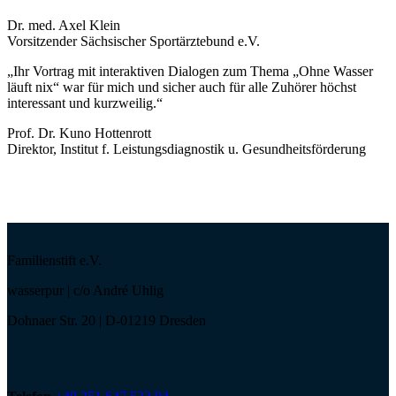
Dr. med. Axel Klein
Vorsitzender Sächsischer Sportärztebund e.V.
„Ihr Vortrag mit interaktiven Dialogen zum Thema „Ohne Wasser
läuft nix“ war für mich und sicher auch für alle Zuhörer höchst
interessant und kurzweilig.“
Prof. Dr. Kuno Hottenrott
Direktor, Institut f. Leistungsdiagnostik u. Gesundheitsförderung
Familienstift e.V.
wasserpur | c/o André Uhlig
Dohnaer Str. 20 | D-01219 Dresden