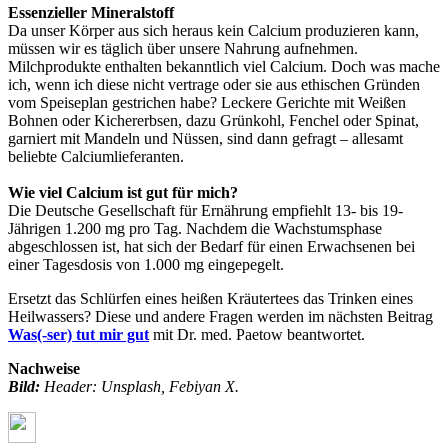
Essenzieller Mineralstoff
Da unser Körper aus sich heraus kein Calcium produzieren kann,
müssen wir es täglich über unsere Nahrung aufnehmen.
Milchprodukte enthalten bekanntlich viel Calcium. Doch was mache
ich, wenn ich diese nicht vertrage oder sie aus ethischen Gründen
vom Speiseplan gestrichen habe? Leckere Gerichte mit Weißen
Bohnen oder Kichererbsen, dazu Grünkohl, Fenchel oder Spinat,
garniert mit Mandeln und Nüssen, sind dann gefragt – allesamt
beliebte Calciumlieferanten.
Wie viel Calcium ist gut für mich?
Die Deutsche Gesellschaft für Ernährung empfiehlt 13- bis 19-
Jährigen 1.200 mg pro Tag. Nachdem die Wachstumsphase
abgeschlossen ist, hat sich der Bedarf für einen Erwachsenen bei
einer Tagesdosis von 1.000 mg eingepegelt.
Ersetzt das Schlürfen eines heißen Kräutertees das Trinken eines
Heilwassers? Diese und andere Fragen werden im nächsten Beitrag
Was(-ser) tut mir gut
mit Dr. med. Paetow beantwortet.
Nachweise
Bild:
Header: Unsplash, Febiyan X.