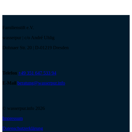
Familienstift e.V.
wasserpur | c/o André Uhlig
Dohnaer Str. 20 | D-01219 Dresden
Telefon
+49 351 647 533 94
E-Mail
beratung@wasserpur.info
© wasserpur.info 2026
Impressum
Datenschutzerklärung