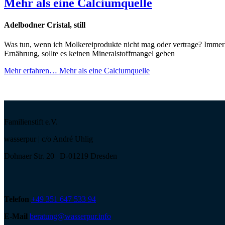
Mehr als eine Calciumquelle
Adelbodner Cristal, still
Was tun, wenn ich Molkereiprodukte nicht mag oder vertrage? Immer
Ernährung, sollte es keinen Mineralstoffmangel geben
Mehr erfahren…
Mehr als eine Calciumquelle
Familienstift e.V.
wasserpur | c/o André Uhlig
Dohnaer Str. 20 | D-01219 Dresden
Telefon
+49 351 647 533 94
E-Mail
beratung@wasserpur.info