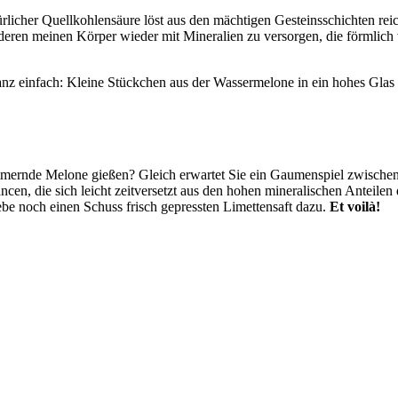
ürlicher Quellkohlensäure löst aus den mächtigen Gesteinsschichten re
ren meinen Körper wieder mit Mineralien zu versorgen, die förmlich 
anz einfach: Kleine Stückchen aus der Wassermelone in ein hohes Glas g
himmernde Melone gießen? Gleich erwartet Sie ein Gaumenspiel zwischen
n, die sich leicht zeitversetzt aus den hohen mineralischen Anteilen
gebe noch einen Schuss frisch gepressten Limettensaft dazu.
Et voilà!