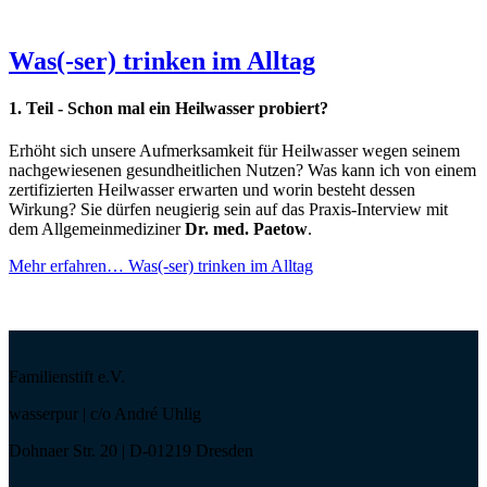
Was(-ser) trinken im Alltag
1. Teil - Schon mal ein Heilwasser probiert?
Erhöht sich unsere Aufmerksamkeit für Heilwasser wegen seinem
nachgewiesenen gesundheitlichen Nutzen? Was kann ich von einem
zertifizierten Heilwasser erwarten und worin besteht dessen
Wirkung? Sie dürfen neugierig sein auf das Praxis-Interview mit
dem Allgemeinmediziner
Dr. med. Paetow
.
Mehr erfahren…
Was(-ser) trinken im Alltag
Familienstift e.V.
wasserpur | c/o André Uhlig
Dohnaer Str. 20 | D-01219 Dresden