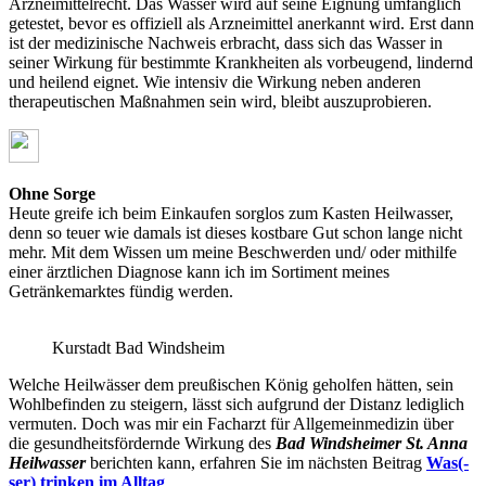
Arzneimittelrecht. Das Wasser wird auf seine Eignung umfänglich
getestet, bevor es offiziell als Arzneimittel anerkannt wird. Erst dann
ist der medizinische Nachweis erbracht, dass sich das Wasser in
seiner Wirkung für bestimmte Krankheiten als vorbeugend, lindernd
und heilend eignet. Wie intensiv die Wirkung neben anderen
therapeutischen Maßnahmen sein wird, bleibt auszuprobieren.
Ohne Sorge
Heute greife ich beim Einkaufen sorglos zum Kasten Heilwasser,
denn so teuer wie damals ist dieses kostbare Gut schon lange nicht
mehr. Mit dem Wissen um meine Beschwerden und/ oder mithilfe
einer ärztlichen Diagnose kann ich im Sortiment meines
Getränkemarktes fündig werden.
Kurstadt Bad Windsheim
Welche Heilwässer dem preußischen König geholfen hätten, sein
Wohlbefinden zu steigern, lässt sich aufgrund der Distanz lediglich
vermuten. Doch was mir ein Facharzt für Allgemeinmedizin über
die gesundheitsfördernde Wirkung des
Bad Windsheimer St. Anna
Heilwasser
berichten kann, erfahren Sie im nächsten Beitrag
Was(-
ser) trinken im Alltag
.