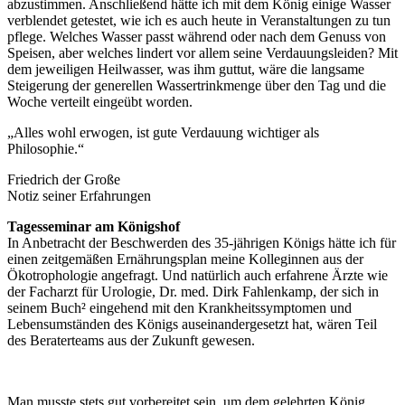
abzustimmen. Anschließend hätte ich mit dem König einige Wasser
verblendet getestet, wie ich es auch heute in Veranstaltungen zu tun
pflege. Welches Wasser passt während oder nach dem Genuss von
Speisen, aber welches lindert vor allem seine Verdauungsleiden? Mit
dem jeweiligen Heilwasser, was ihm guttut, wäre die langsame
Steigerung der generellen Wassertrinkmenge über den Tag und die
Woche verteilt eingeübt worden.
„Alles wohl erwogen, ist gute Verdauung wichtiger als
Philosophie.“
Friedrich der Große
Notiz seiner Erfahrungen
Tagesseminar am Königshof
In Anbetracht der Beschwerden des 35-jährigen Königs hätte ich für
einen zeitgemäßen Ernährungsplan meine Kolleginnen aus der
Ökotrophologie angefragt. Und natürlich auch erfahrene Ärzte wie
der Facharzt für Urologie, Dr. med. Dirk Fahlenkamp, der sich in
seinem Buch² eingehend mit den Krankheitssymptomen und
Lebensumständen des Königs auseinandergesetzt hat, wären Teil
des Beraterteams aus der Zukunft gewesen.
Man musste stets gut vorbereitet sein, um dem gelehrten König