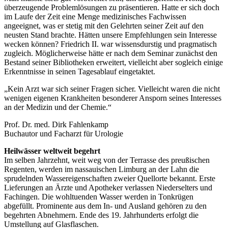
überzeugende Problemlösungen zu präsentieren. Hatte er sich doch
im Laufe der Zeit eine Menge medizinisches Fachwissen
angeeignet, was er stetig mit den Gelehrten seiner Zeit auf den
neusten Stand brachte. Hätten unsere Empfehlungen sein Interesse
wecken können? Friedrich II. war wissensdurstig und pragmatisch
zugleich. Möglicherweise hätte er nach dem Seminar zunächst den
Bestand seiner Bibliotheken erweitert, vielleicht aber sogleich einige
Erkenntnisse in seinen Tagesablauf eingetaktet.
„Kein Arzt war sich seiner Fragen sicher. Vielleicht waren die nicht
wenigen eigenen Krankheiten besonderer Ansporn seines Interesses
an der Medizin und der Chemie.“
Prof. Dr. med. Dirk Fahlenkamp
Buchautor und Facharzt für Urologie
Heilwässer weltweit begehrt
Im selben Jahrzehnt, weit weg von der Terrasse des preußischen
Regenten, werden im nassauischen Limburg an der Lahn die
sprudelnden Wassereigenschaften zweier Quellorte bekannt. Erste
Lieferungen an Ärzte und Apotheker verlassen Niederselters und
Fachingen. Die wohltuenden Wasser werden in Tonkrügen
abgefüllt. Prominente aus dem In- und Ausland gehören zu den
begehrten Abnehmern. Ende des 19. Jahrhunderts erfolgt die
Umstellung auf Glasflaschen.