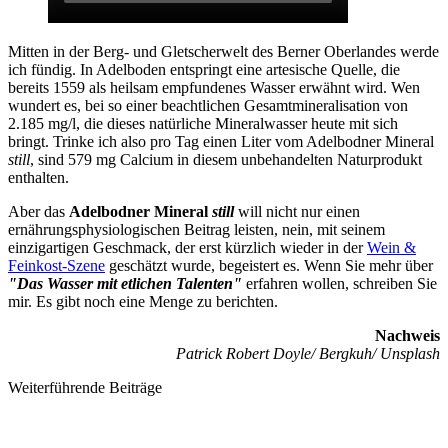
Mitten in der Berg- und Gletscherwelt des Berner Oberlandes werde
ich fündig. In Adelboden entspringt eine artesische Quelle, die
bereits 1559 als heilsam empfundenes Wasser erwähnt wird. Wen
wundert es, bei so einer beachtlichen Gesamtmineralisation von
2.185 mg/l, die dieses natürliche Mineralwasser heute mit sich
bringt. Trinke ich also pro Tag einen Liter vom Adelbodner Mineral
still
, sind 579 mg Calcium in diesem unbehandelten Naturprodukt
enthalten.
Aber das
Adelbodner Mineral
still
will nicht nur einen
ernährungsphysiologischen Beitrag leisten, nein, mit seinem
einzigartigen Geschmack, der erst kürzlich wieder in der
Wein &
Feinkost-Szene
geschätzt wurde, begeistert es. Wenn Sie mehr über
"Das Wasser mit etlichen Talenten"
erfahren wollen, schreiben Sie
mir. Es gibt noch eine Menge zu berichten.
Nachweis
Patrick Robert Doyle/ Bergkuh/ Unsplash
Weiterführende Beiträge