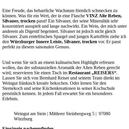
Eine Freude, das beharrliche Wachstum förmlich schmecken zu
können. Was für ein Wert, der in eine Flasche
VINZ Alte Reben,
Silvaner, trocken
passt! Ein Silvaner, der seine Mineralität sehr
konzentriert ausspielt und lange nachwirkt. Ein Wein, der mich unter
anderem als Digestif begeistert. Silvaner ist jedoch nicht gleich
Silvaner. Zum erntefrischen Spargel und jungen Kartoffeln ziehe ich
den
Würzburger Innere Leiste, Silvaner, trocken
vor. Er passt
perfekt zu diesem saisonalen Genuss.
Und wenn Sie sich an einem kulinarischen Highlight erfreuen
wollen, das der substanziellen Aromatik der Alten Reben gerecht
wird, reservieren Sie einen Tisch im
Restaurant „REISERS“
.
Lassen Sie sich von Bernhard Reiser und seinem Team direkt im
Weingut fränkisch kreativ bekochen. Oder lernen Sie den
Sternekoch und seine Küchenkreationen in seiner Kochschule
persönlich kennen. In jedem Fall erwartet Sie ein besonderes
Erlebnis.
Weingut am Stein | Mittlerer Steinbergweg 5 | 97080
Würzburg
Eingängig nachempfinden