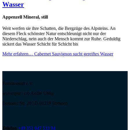
Wasser
Appenzell Mineral, still
Weit werfen sie ihre Schatten, die Bergzüge des Alpsteins. An
diesem Fleck schönster Natur entschleunigt nicht nur der
Niederschlag, nein auch der Mensch kommt zur Ruhe. Geduldig
sickert das Wasser Schicht für Schicht bis
Mehr erfahren…
Cabernet Sauvignon sucht gereiftes Wasser
Familienstift e.V.
wasserpur | c/o André Uhlig
Dohnaer Str. 20 | D-01219 Dresden
Telefon
+49 351 647 533 94