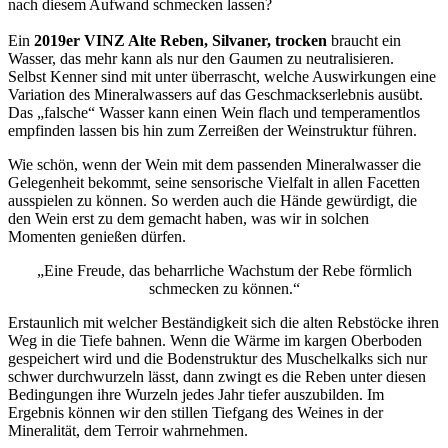
nach diesem Aufwand schmecken lassen?
Ein
2019er VINZ Alte Reben, Silvaner, trocken
braucht ein
Wasser, das mehr kann als nur den Gaumen zu neutralisieren.
Selbst Kenner sind mit unter überrascht, welche Auswirkungen eine
Variation des Mineralwassers auf das Geschmackserlebnis ausübt.
Das „falsche“ Wasser kann einen Wein flach und temperamentlos
empfinden lassen bis hin zum Zerreißen der Weinstruktur führen.
Wie schön, wenn der Wein mit dem passenden Mineralwasser die
Gelegenheit bekommt, seine sensorische Vielfalt in allen Facetten
ausspielen zu können. So werden auch die Hände gewürdigt, die
den Wein erst zu dem gemacht haben, was wir in solchen
Momenten genießen dürfen.
„Eine Freude, das beharrliche Wachstum der Rebe förmlich
schmecken zu können.“
Erstaunlich mit welcher Beständigkeit sich die alten Rebstöcke ihren
Weg in die Tiefe bahnen. Wenn die Wärme im kargen Oberboden
gespeichert wird und die Bodenstruktur des Muschelkalks sich nur
schwer durchwurzeln lässt, dann zwingt es die Reben unter diesen
Bedingungen ihre Wurzeln jedes Jahr tiefer auszubilden. Im
Ergebnis können wir den stillen Tiefgang des Weines in der
Mineralität, dem Terroir wahrnehmen.