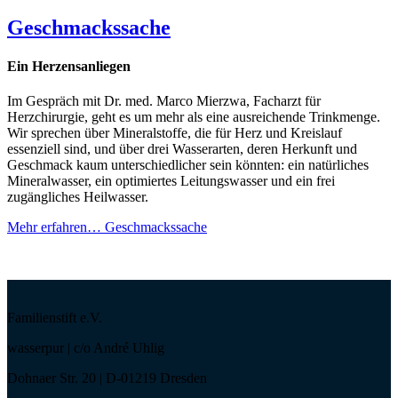
Geschmackssache
Ein Herzensanliegen
Im Gespräch mit Dr. med. Marco Mierzwa, Facharzt für
Herzchirurgie, geht es um mehr als eine ausreichende Trinkmenge.
Wir sprechen über Mineralstoffe, die für Herz und Kreislauf
essenziell sind, und über drei Wasserarten, deren Herkunft und
Geschmack kaum unterschiedlicher sein könnten: ein natürliches
Mineralwasser, ein optimiertes Leitungswasser und ein frei
zugängliches Heilwasser.
Mehr erfahren…
Geschmackssache
Familienstift e.V.
wasserpur | c/o André Uhlig
Dohnaer Str. 20 | D-01219 Dresden