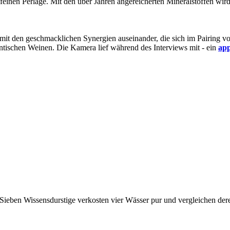
r feinen Perlage. Mit den über Jahren angereicherten Mineralstoffen wi
mit den geschmacklichen Synergien auseinander, die sich im Pairing vo
ntischen Weinen. Die Kamera lief während des Interviews mit - ein
app
Sieben Wissensdurstige verkosten vier Wässer pur und vergleichen dere