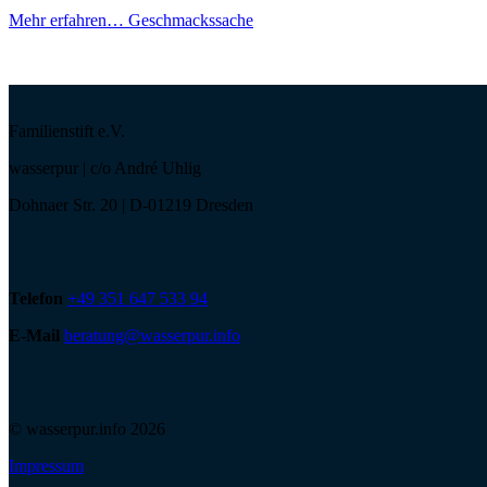
Mehr erfahren…
Geschmackssache
Familienstift e.V.
wasserpur | c/o André Uhlig
Dohnaer Str. 20 | D-01219 Dresden
Telefon
+49 351 647 533 94
E-Mail
beratung@wasserpur.info
© wasserpur.info 2026
Impressum